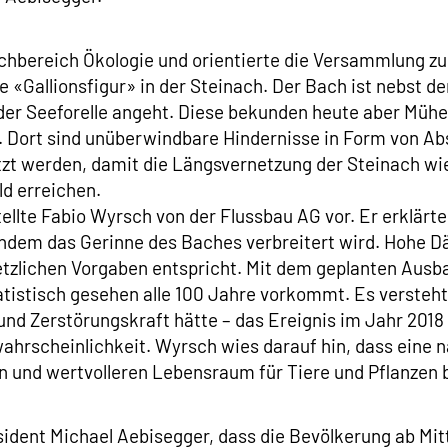
achbereich Ökologie und orientierte die Versammlung z
he «Gallionsfigur» in der Steinach. Der Bach ist nebst d
der Seeforelle angeht. Diese bekunden heute aber Mühe
. Dort sind unüberwindbare Hindernisse in Form von A
zt werden, damit die Längsvernetzung der Steinach wie
d erreichen.
ellte Fabio Wyrsch von der Flussbau AG vor. Er erklär
 indem das Gerinne des Baches verbreitert wird. Hoh
tzlichen Vorgaben entspricht. Mit dem geplanten Ausb
atistisch gesehen alle 100 Jahre vorkommt. Es versteht 
d Zerstörungskraft hätte – das Ereignis im Jahr 2018 
ahrscheinlichkeit. Wyrsch wies darauf hin, dass eine 
n und wertvolleren Lebensraum für Tiere und Pflanzen 
ent Michael Aebisegger, dass die Bevölkerung ab Mitte