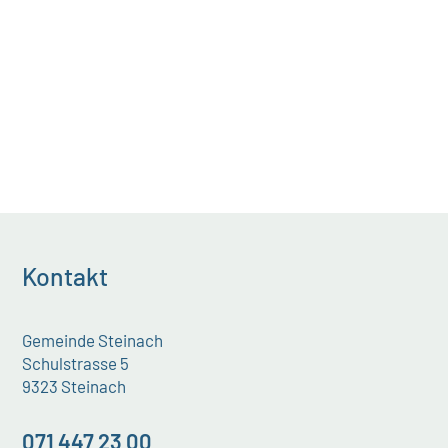
des Gemeinderates wurde Rekurs beim
Bau- und Umweltdepartement des...
Kontakt
Gemeinde Steinach
Schulstrasse 5
9323 Steinach
071 447 23 00