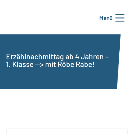
Menü
Erzählnachmittag ab 4 Jahren –
1. Klasse —> mit Röbe Rabe!