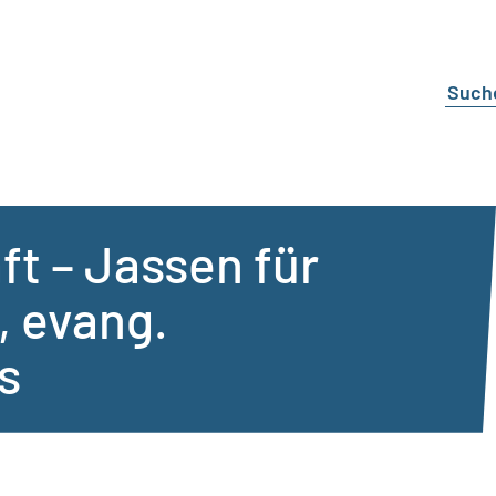
t – Jassen für
, evang.
s