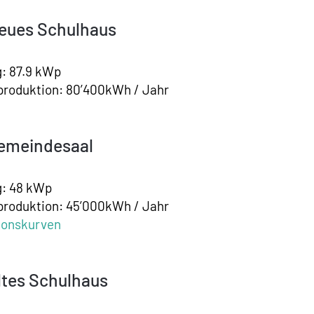
eues Schulhaus
: 87.9 kWp
produktion: 80’400kWh / Jahr
emeindesaal
g: 48 kWp
produktion: 45’000kWh / Jahr
ionskurven
ltes Schulhaus