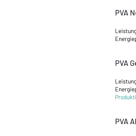
PVA N
Leistung
Energie
PVA G
Leistun
Energie
Produkt
PVA A