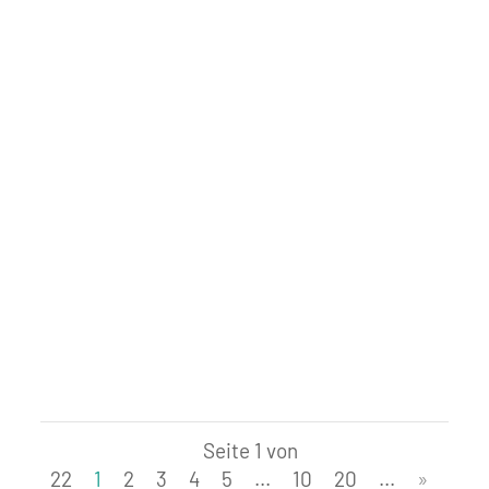
Damit der Bahnverkehr auch in Zukunft
sicher und pünktlich gewährleistet
werden kann, werden in Steinach
Unterhaltsarbeiten an den Gleisanlagen
durchgeführt. Diese Arbeiten sind
notwendig und dienen der langfristigen
Qualität der Infrastruktur. Wir sind
bemüht, die...
Seite 1 von
22
1
2
3
4
5
...
10
20
...
»