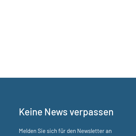
Sanierung des Scheibenstandes der
ehemaligen 300m-Schiessanlage
Buholz erhebliche Belastungen mit
PFAS (Ewigkeitschemikalien)
festgestellt worden. Aufgrund dieses...
Keine News verpassen
Melden Sie sich für den Newsletter an