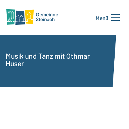
Menü
Musik und Tanz mit Othmar
Huser