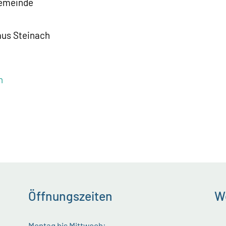
gemeinde
us Steinach
h
Öffnungszeiten
We
Montag bis Mittwoch: