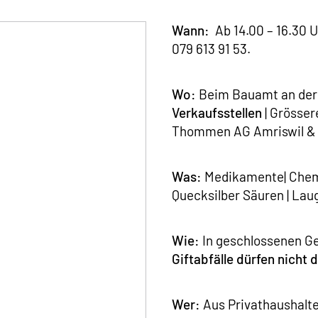
Wann:
Ab 14.00 – 16.30 U
079 613 91 53.
Wo:
Beim Bauamt an der 
Verkaufsstellen
| Grösser
Thommen AG Amriswil & S
Was:
Medikamente| Chemik
Quecksilber Säuren | Laug
Wie:
In geschlossenen Ge
Giftabfälle dürfen nicht
Wer:
Aus Privathaushalt