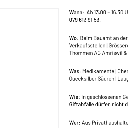
Wann:
Ab 13.00 – 16.30 U
079 613 91 53
.
Wo:
Beim Bauamt an der S
Verkaufsstellen | Grösser
Thommen AG Amriswil & St
Was:
Medikamente | Chemi
Quecksilber Säuren | Laug
Wie:
In geschlossenen Ge
Giftabfälle dürfen nicht
Wer:
Aus Privathaushalt