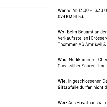
Wann:
Ab 13.00 – 16.30 U
079 613 91 53
.
Wo:
Beim Bauamt an der S
Verkaufsstellen | Grösser
Thommen AG Amriswil & St
Was:
Medikamente | Chemi
Quecksilber Säuren | Laug
Wie:
In geschlossenen Ge
Giftabfälle dürfen nicht
Wer:
Aus Privathaushalt