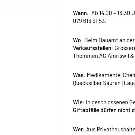
Wann:
Ab 14.00 – 16.30 U
079 613 91 53.
Wo:
Beim Bauamt an der 
Verkaufsstellen
| Grösser
Thommen AG Amriswil & S
Was:
Medikamente| Chemik
Quecksilber Säuren | Laug
Wie:
In geschlossenen Ge
Giftabfälle dürfen nicht
Wer:
Aus Privathaushalt