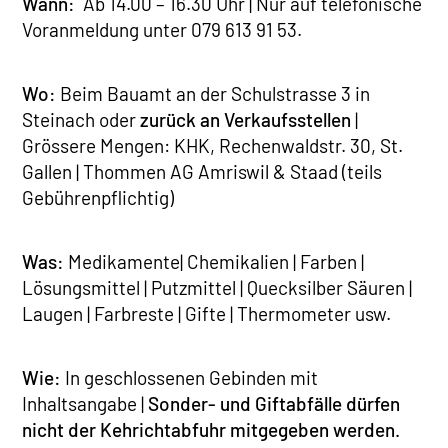
Wann:
Ab 14.00 – 16.30 Uhr | Nur auf telefonische
Voranmeldung unter 079 613 91 53.
Wo:
Beim Bauamt an der Schulstrasse 3 in
Steinach oder
zurück an Verkaufsstellen
|
Grössere Mengen: KHK, Rechenwaldstr. 30, St.
Gallen | Thommen AG Amriswil & Staad (teils
Gebührenpflichtig)
Was:
Medikamente| Chemikalien | Farben |
Lösungsmittel | Putzmittel | Quecksilber Säuren |
Laugen | Farbreste | Gifte | Thermometer usw.
Wie:
In geschlossenen Gebinden mit
Inhaltsangabe |
Sonder- und Giftabfälle dürfen
nicht der Kehrichtabfuhr mitgegeben werden.