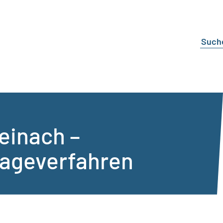
einach –
lageverfahren