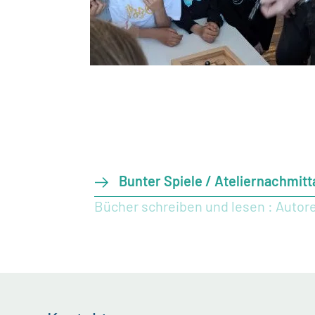
Bunter Spiele / Ateliernachmitta
Bücher schreiben und lesen : Auto