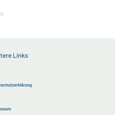
3B
tere Links
nschutzerklärung
essum