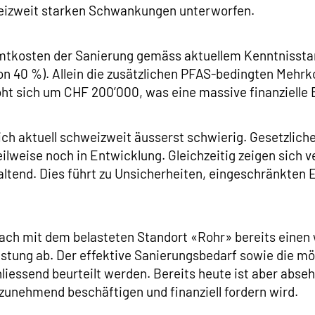
eizweit starken Schwankungen unterworfen.
mtkosten der Sanierung gemäss aktuellem Kenntnisstan
n 40 %). Allein die zusätzlichen PFAS-bedingten Mehrk
t sich um CHF 200’000, was eine massive finanzielle B
ich aktuell schweizweit äusserst schwierig. Gesetzlich
ilweise noch in Entwicklung. Gleichzeitig zeigen sich
ltend. Dies führt zu Unsicherheiten, eingeschränkten
ch mit dem belasteten Standort «Rohr» bereits einen w
stung ab. Der effektive Sanierungsbedarf sowie die mö
liessend beurteilt werden. Bereits heute ist aber abse
nehmend beschäftigen und finanziell fordern wird.