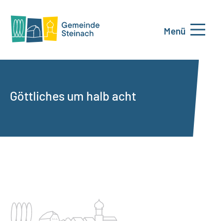
Menü
Göttliches um halb acht