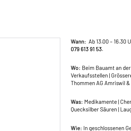
Wann:
Ab 13.00 – 16.30 U
079 613 91 53
.
Wo:
Beim Bauamt an der S
Verkaufsstellen | Grösser
Thommen AG Amriswil & St
Was:
Medikamente | Chemi
Quecksilber Säuren | Laug
Wie:
In geschlossenen Ge