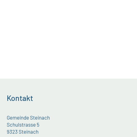
Fachrichtungen Wasserbau, Ökologie
und Landschaftsarchitektur hat unter
der Leitung der...
Kontakt
Gemeinde Steinach
Schulstrasse 5
9323 Steinach