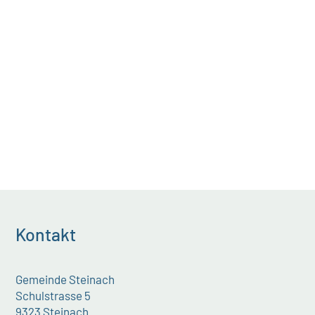
November 2021 ein Nein in die Urne
legten, wird die Gemeinde Steinach
den Zonenplan und das...
Kontakt
Gemeinde Steinach
Schulstrasse 5
9323 Steinach