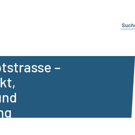
tstrasse –
kt,
und
ng