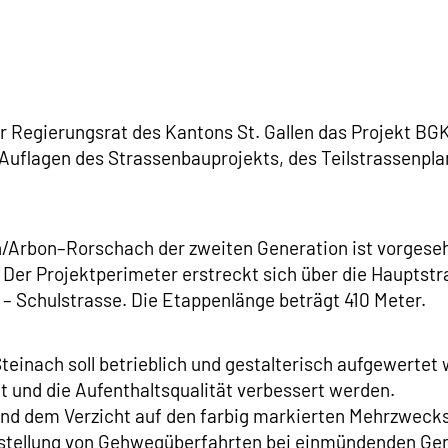
er Regierungsrat des Kantons St. Gallen das Projekt B
n Auflagen des Strassenbauprojekts, des Teilstrassenp
/Arbon–Rorschach der zweiten Generation ist vorgeseh
 Der Projektperimeter erstreckt sich über die Hauptst
 – Schulstrasse. Die Etappenlänge beträgt 410 Meter.
einach soll betrieblich und gestalterisch aufgewertet w
 und die Aufenthaltsqualität verbessert werden.
nd dem Verzicht auf den farbig markierten Mehrzweckst
Erstellung von Gehwegüberfahrten bei einmündenden Ge