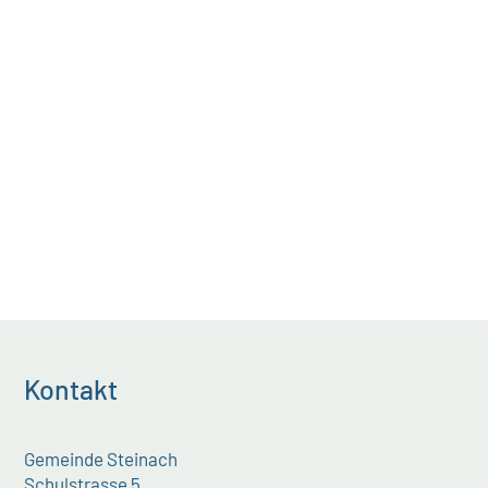
nutzen. Globi ist ihm dabei als...
Kontakt
Gemeinde Steinach
Schulstrasse 5