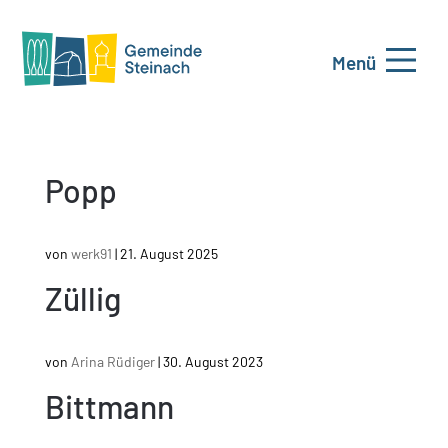
Menü
Popp
von
werk91
|
21. August 2025
Züllig
von
Arina Rüdiger
|
30. August 2023
Bittmann