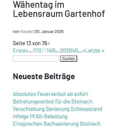
Wähentag im
Lebensraum Gartenhof
von
Kanzlei
|
30. Januar 2026
Seite 13 von 76
«
Erste
«
...
11
12
13
14
15
...
20
30
40
...
»
Letzte »
Neueste Beiträge
Absolutes Feuerverbot ab sofort
Betretungsverbot für die Steinach
Verschiebung Sanierung Schiessstand
infolge PFAS-Belastung
Einsprachen Bachsanierung Steinach