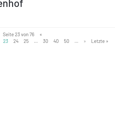
enhof
Seite 23 von 76
«
23
24
25
...
30
40
50
...
»
Letzte »