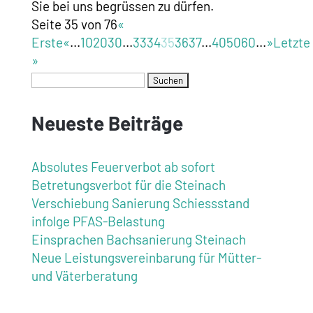
Sie bei uns begrüssen zu dürfen.
Seite 35 von 76
«
Erste
«
...
10
20
30
...
33
34
35
36
37
...
40
50
60
...
»
Letzte
»
Neueste Beiträge
Absolutes Feuerverbot ab sofort
Betretungsverbot für die Steinach
Verschiebung Sanierung Schiessstand
infolge PFAS-Belastung
Einsprachen Bachsanierung Steinach
Neue Leistungsvereinbarung für Mütter-
und Väterberatung