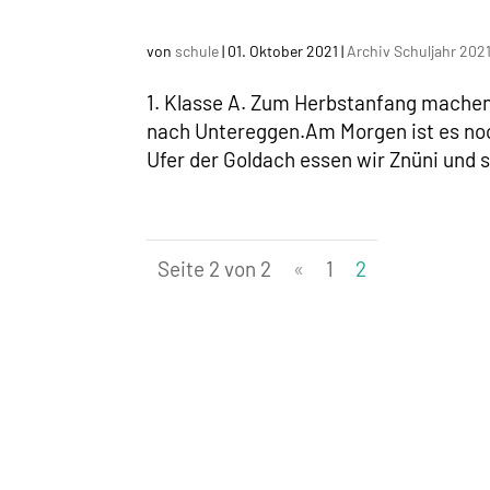
von
schule
|
01. Oktober 2021
|
Archiv Schuljahr 20
1. Klasse A. Zum Herbstanfang machen 
nach Untereggen.Am Morgen ist es noch
Ufer der Goldach essen wir Znüni und sp
Seite 2 von 2
«
1
2