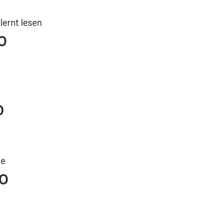
lernt lesen
o
o
ne
o