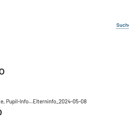
o
te, Pupil-Info…Elterninfo_2024-05-08
o