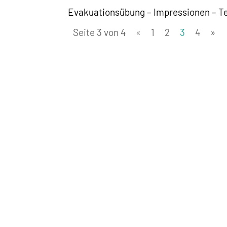
Evakuationsübung – Impressionen – T
Seite 3 von 4
«
1
2
3
4
»