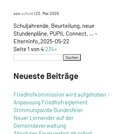
von
schule
|
22. Mai 2025
Schuljahrende, Beurteilung, neue
Stundenpläne, PUPIL Connect, … –
Elterninfo_2025-05-22
Seite 1 von 4
1
2
3
4
»
Neueste Beiträge
Friedhofkommission wird aufgehoben –
Anpassung Friedhofreglement
Stimmungsvolle Bundesfeier
Neuer Lernender auf der
Gemeindeverwaltung
Absolutes Feuerverbot ab sofort